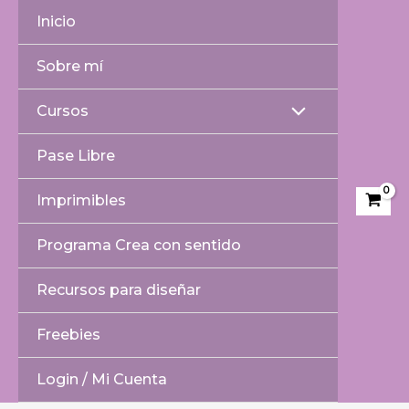
Ir
Buscar
Inicio
al
por:
contenido
Sobre mí
Cursos
Alternar
Pase Libre
menú
Imprimibles
Programa Crea con sentido
Recursos para diseñar
Freebies
Login / Mi Cuenta