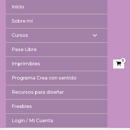
Ir
Buscar
Inicio
al
por:
contenido
Sobre mí
Cursos
Alternar
Pase Libre
menú
Imprimibles
Programa Crea con sentido
Recursos para diseñar
Freebies
Login / Mi Cuenta