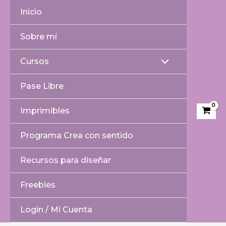
Ir
Inicio
al
contenido
Sobre mí
Cursos
Alternar
Pase Libre
menú
Imprimibles
Programa Crea con sentido
Recursos para diseñar
Freebies
Login / Mi Cuenta